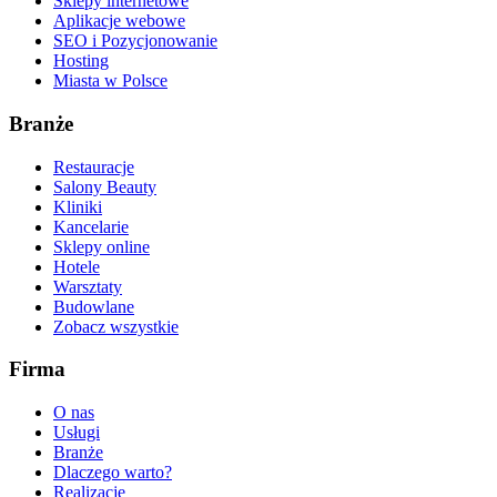
Sklepy internetowe
Aplikacje webowe
SEO i Pozycjonowanie
Hosting
Miasta w Polsce
Branże
Restauracje
Salony Beauty
Kliniki
Kancelarie
Sklepy online
Hotele
Warsztaty
Budowlane
Zobacz wszystkie
Firma
O nas
Usługi
Branże
Dlaczego warto?
Realizacje