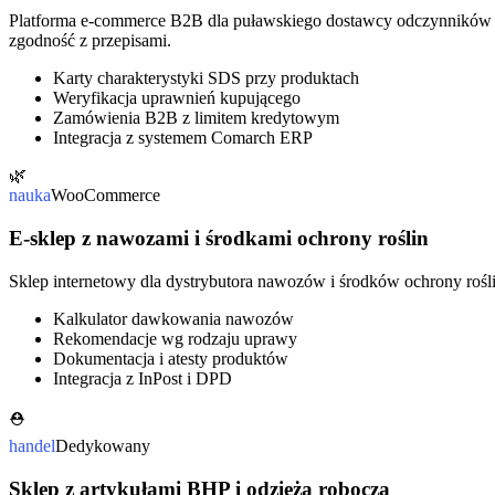
Platforma e-commerce B2B dla puławskiego dostawcy odczynników che
zgodność z przepisami.
Karty charakterystyki SDS przy produktach
Weryfikacja uprawnień kupującego
Zamówienia B2B z limitem kredytowym
Integracja z systemem Comarch ERP
🌿
nauka
WooCommerce
E-sklep z nawozami i środkami ochrony roślin
Sklep internetowy dla dystrybutora nawozów i środków ochrony roś
Kalkulator dawkowania nawozów
Rekomendacje wg rodzaju uprawy
Dokumentacja i atesty produktów
Integracja z InPost i DPD
⛑️
handel
Dedykowany
Sklep z artykułami BHP i odzieżą roboczą