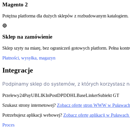
Magento 2
Potężna platforma dla dużych sklepów z rozbudowanym katalogiem.
🔵
Sklep na zamówienie
Sklep szyty na miarę, bez ograniczeń gotowych platform. Pełna kontr
Płatności, wysyłka, magazyn
Integracje
Podpinamy sklep do systemów, z których korzystasz n
Przelewy24
PayU
BLIK
InPost
DPD
DHL
BaseLinker
Subiekt GT
Szukasz strony internetowej?
Zobacz ofertę stron WWW w Puławac
Potrzebujesz aplikacji webowej?
Zobacz ofertę aplikacji w Puławac
Proces