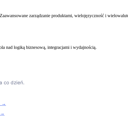
 Zaawansowane zarządzanie produktami, wielojęzyczność i wielowalu
ola nad logiką biznesową, integracjami i wydajnością.
a co dzień.
h →
h →