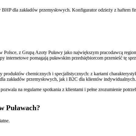
uły BHP dla zakładów przemysłowych. Konfigurator odzieży z haftem f
 Polsce, z Grupą Azoty Puławy jako największym pracodawcą regionu.
klepy internetowe pomagają puławskim przedsiębiorcom przenieść tę 
produktów chemicznych i specjalistycznych: z kartami charakterystyk
dla zakładów przemysłowych, jak i B2C dla klientów indywidualnych.
 pozwala na regularne spotkania z klientami i pełne zrozumienie potr
 w Puławach?
atne.