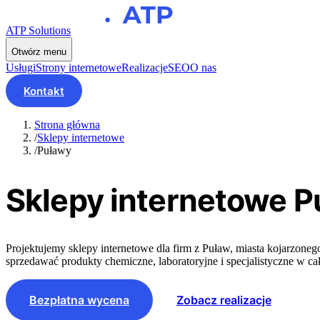
ATP Solutions
Otwórz menu
Usługi
Strony internetowe
Realizacje
SEO
O nas
Kontakt
Strona główna
/
Sklepy internetowe
/
Puławy
Sklepy internetowe
P
Projektujemy sklepy internetowe dla firm z Puław, miasta kojarzo
sprzedawać produkty chemiczne, laboratoryjne i specjalistyczne w cał
Bezpłatna wycena
Zobacz realizacje