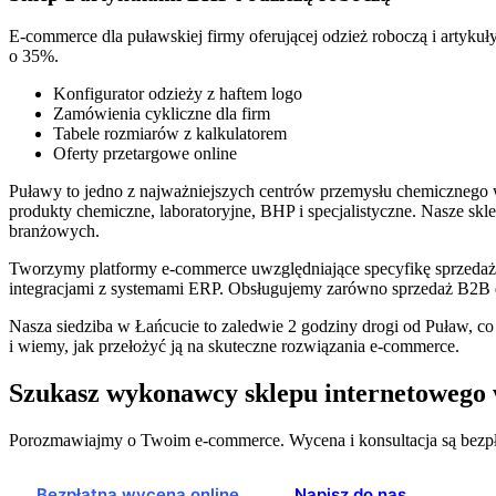
E-commerce dla puławskiej firmy oferującej odzież roboczą i artyk
o 35%.
Konfigurator odzieży z haftem logo
Zamówienia cykliczne dla firm
Tabele rozmiarów z kalkulatorem
Oferty przetargowe online
Puławy to jedno z najważniejszych centrów przemysłu chemicznego w
produkty chemiczne, laboratoryjne, BHP i specjalistyczne. Nasze s
branżowych.
Tworzymy platformy e-commerce uwzględniające specyfikę sprzedaży 
integracjami z systemami ERP. Obsługujemy zarówno sprzedaż B2B 
Nasza siedziba w Łańcucie to zaledwie 2 godziny drogi od Puław, co
i wiemy, jak przełożyć ją na skuteczne rozwiązania e-commerce.
Szukasz wykonawcy sklepu internetowego
Porozmawiajmy o Twoim e-commerce. Wycena i konsultacja są bezpł
Bezpłatna wycena online
Napisz do nas