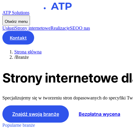
ATP Solutions
Otwórz menu
Usługi
Strony internetowe
Realizacje
SEO
O nas
Kontakt
Strona główna
/
Branże
Strony internetowe
dl
Specjalizujemy się w tworzeniu stron dopasowanych do specyfiki Tw
Znajdź swoją branżę
Bezpłatna wycena
Popularne branże