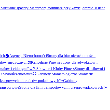
 wirtualne spacery Matterport, formularz przy każdej ofercie. Klient
kich
🏠
Agencje Nieruchomości
Strony dla biur nieruchomości i
inetów medycznych
⚖️
Kancelarie Prawne
Strony dla adwokatów i
ografów i videografów
💪
Siłownie i Kluby Fitness
Strony dla siłowni i
h i wykończeniowych
🦷
Gabinety Stomatologiczne
Strony dla
a księgowych i doradców podatkowych
🐾
Gabinety
ransportowe
Strony dla firm transportowych i przeprowadzkowych
🎉