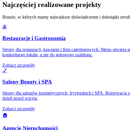
Najczęściej realizowane projekty
Branże, w których mamy największe doświadczenie i dziesiątki zrea
🍝
Restauracje i Gastronomia
Strony dla restauracji, kawiarni i firm cateringowych. Menu otwiera s
konkretnego lokalu, a nie do gotowego szablonu.
Zobacz szczegóły
💅
Salony Beauty i SPA
Strony dla salonów kosmetycznych, fryzjerskich i SPA. Rezerwacja o
dzień przed wizytą.
Zobacz szczegóły
🏠
Agencje Nieruchomości