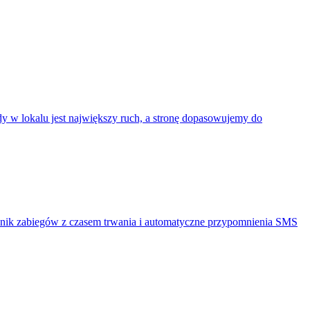
iedy w lokalu jest największy ruch, a stronę dopasowujemy do
cennik zabiegów z czasem trwania i automatyczne przypomnienia SMS