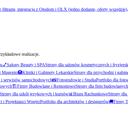
z filtrami, integracja z Otodom i OLX (jedno dodanie, oferty wszędzie),
rzykładowe realizacje.
gu
💅
Salony Beauty i SPA
Strony dla salonów kosmetycznych i fryzjers
i Magento
🏥
Kliniki i Gabinety Lekarskie
Strony dla przychodni i gab
w i serwisów samochodowych
📸
Fotografowie i Studia
Portfolio dla fot
gowych
🏗️
Firmy Budowlane i Remontowe
Strony dla firm budowlanyc
Strony dla szkół językowych i kursów
📊
Biura Rachunkowe
Strony dl
i i Projektanci Wnętrz
Portfolio dla architektów i designerów
🚚
Firmy T