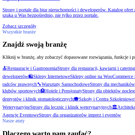
Strony i portale dla biur nieruchomości i deweloperów. Katalog ofert 
szuka u Was bezpośrednio, nie tylko przez portale.
Zobacz szczegóły
Wszystkie branże
Znajdź swoją branżę
Kliknij w branżę, aby zobaczyć dopasowane rozwiązania, funkcje i p
🍝
Restauracje i Gastronomia
Strony dla restauracji, kawiarni i caterin
deweloperów
🛍️
Sklepy Internetowe
Sklepy online na WooCommerce 
radców prawnych
🔧
Warsztaty Samochodowe
Strony dla mechanikó
klubów sportowych
🏨
Hotele i Pensjonaty
Strony dla obiektów nocle
dentystów i klinik stomatologicznych
🎓
Szkoły i Centra Szkoleniowe
Weterynaryjne
Strony dla lecznic i klinik weterynaryjnych
🏛️
Architekc
Agencje Eventowe
Strony dla organizatorów imprez i eventów
Nasze atuty
Dlaczego warto nam zaufać?