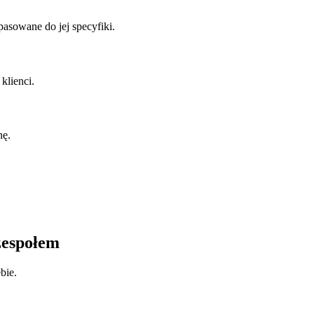
asowane do jej specyfiki.
klienci.
nę.
zespołem
bie.