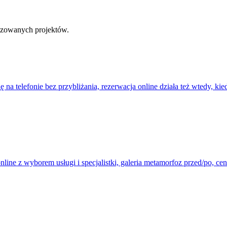
lizowanych projektów.
ię na telefonie bez przybliżania, rezerwacja online działa też wtedy, k
nline z wyborem usługi i specjalistki, galeria metamorfoz przed/po, 