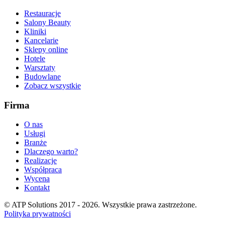
Restauracje
Salony Beauty
Kliniki
Kancelarie
Sklepy online
Hotele
Warsztaty
Budowlane
Zobacz wszystkie
Firma
O nas
Usługi
Branże
Dlaczego warto?
Realizacje
Współpraca
Wycena
Kontakt
© ATP Solutions 2017 - 2026. Wszystkie prawa zastrzeżone.
Polityka prywatności