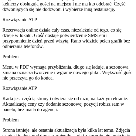
kelnerzy obsługują gości na miejscu i nie ma kto odebrać. Część
dzwoniących się nie dodzwoni i wybierze inną restaurację.
Rozwiązanie ATP
Rezerwacja online działa cały czas, niezależnie od tego, co się
dzieje w lokalu. Gość dostaje potwierdzenie SMS-em i
przypomnienie dzień przed wizytą. Rano widzicie pełen grafik bez
odbierania telefonów.
Problem
Menu w PDF wymaga przybliżania, długo się ładuje, a sezonowa
zmiana oznacza tworzenie i wgranie nowego pliku. Większość gości
nie przeczyta go do końca.
Rozwiązanie ATP
Karta jest częścią strony i otwiera się od razu, na każdym ekranie.
Aktualizację ceny czy dodanie sezonowej pozycji robisz sam w
panelu, bez maila do agencji.
Problem
Strona istnieje, ale ostatnia aktualizacja była kilka lat temu. Zdjęcia
są nieaktualne, godziny się zmieniły, a nikt z zespołu nie umie tego