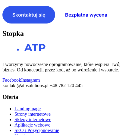
Skontaktuj się
Bezpłatna wycena
Stopka
Tworzymy nowoczesne oprogramowanie, które wspiera Twój
biznes. Od koncepcji, przez kod, aż po wdrożenie i wsparcie.
Facebook
Instagram
kontakt@atpsolutions.pl
+48 782 120 445
Oferta
Landing page
Strony internetowe
Sklepy internetowe
Aplikacje webowe
SEO i Pozycjonowanie