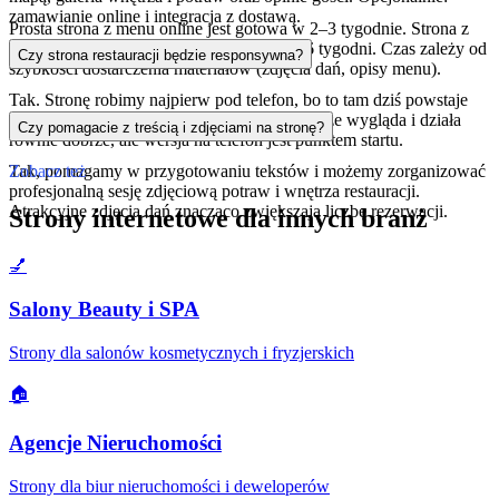
zamawianie online i integracja z dostawą.
Prosta strona z menu online jest gotowa w 2–3 tygodnie. Strona z
systemem rezerwacji i zamawianiem to 4–6 tygodni. Czas zależy od
Czy strona restauracji będzie responsywna?
szybkości dostarczenia materiałów (zdjęcia dań, opisy menu).
Tak. Stronę robimy najpierw pod telefon, bo to tam dziś powstaje
większość rezerwacji. Na tablecie i komputerze wygląda i działa
Czy pomagacie z treścią i zdjęciami na stronę?
równie dobrze, ale wersja na telefon jest punktem startu.
Tak, pomagamy w przygotowaniu tekstów i możemy zorganizować
Zobacz też
profesjonalną sesję zdjęciową potraw i wnętrza restauracji.
Atrakcyjne zdjęcia dań znacząco zwiększają liczbę rezerwacji.
Strony internetowe dla innych branż
💅
Salony Beauty i SPA
Strony dla salonów kosmetycznych i fryzjerskich
🏠
Agencje Nieruchomości
Strony dla biur nieruchomości i deweloperów