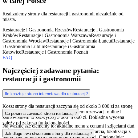
w całej Polsce
Realizujemy strony dla restauracji i gastronomii niezależnie od
miasta.
Restauracje i Gastronomia Rzeszów
Restauracje i Gastronomia
Kraków
Restauracje i Gastronomia Warszawa
Restauracje i
Gastronomia Wrocław
Restauracje i Gastronomia Łańcut
Restauracje
i Gastronomia Lublin
Restauracje i Gastronomia
Katowice
Restauracje i Gastronomia Poznań
FAQ
Najczęściej zadawane pytania:
restauracji i gastronomii
Ile kosztuje strona internetowa dla restauracji?
Koszt strony dla restauracji zaczyna się od około 3 000 zł za stronę
wizytówkową z menu. Strona z systemem rezerwacji online i
Co powinna zawierać strona restauracji?
zamawianiem to zazwyczaj 5 000–8 000 zł. Dokładna wycena
zależy od zakresu funkcjonalności.
Najważniejsze elementy to: aktualne menu z cenami i zdjęciami dań,
system rezerwacji stolików online, godziny otwarcia, lokalizacja z
Jak długo trwa stworzenie strony dla restauracji?
mapą, galeria wnętrza i potraw oraz opinie gości. Opcjonalnie: