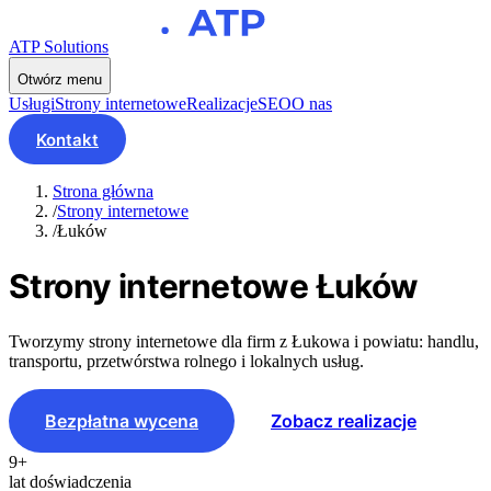
ATP Solutions
Otwórz menu
Usługi
Strony internetowe
Realizacje
SEO
O nas
Kontakt
Strona główna
/
Strony internetowe
/
Łuków
Strony internetowe
Łuków
Tworzymy strony internetowe dla firm z Łukowa i powiatu: handlu,
transportu, przetwórstwa rolnego i lokalnych usług.
Bezpłatna wycena
Zobacz realizacje
9+
lat doświadczenia