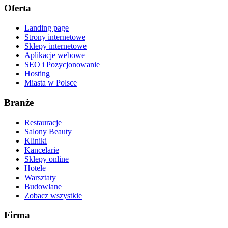
Oferta
Landing page
Strony internetowe
Sklepy internetowe
Aplikacje webowe
SEO i Pozycjonowanie
Hosting
Miasta w Polsce
Branże
Restauracje
Salony Beauty
Kliniki
Kancelarie
Sklepy online
Hotele
Warsztaty
Budowlane
Zobacz wszystkie
Firma