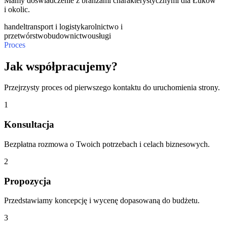
Mamy doświadczenie z branżami charakterystycznymi dla Łuków
i okolic.
handel
transport i logistyka
rolnictwo i
przetwórstwo
budownictwo
usługi
Proces
Jak współpracujemy?
Przejrzysty proces od pierwszego kontaktu do uruchomienia strony.
1
Konsultacja
Bezpłatna rozmowa o Twoich potrzebach i celach biznesowych.
2
Propozycja
Przedstawiamy koncepcję i wycenę dopasowaną do budżetu.
3