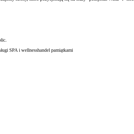
lic.
sługi SPA i wellness
handel pamiątkami