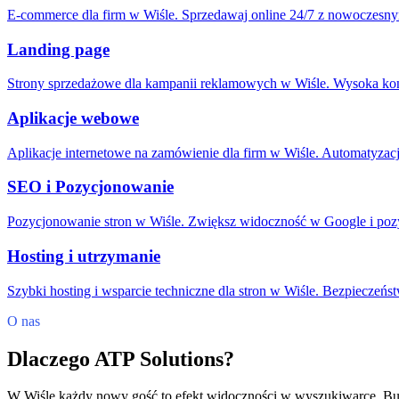
E-commerce dla firm w Wiśle. Sprzedawaj online 24/7 z nowoczesn
Landing page
Strony sprzedażowe dla kampanii reklamowych w Wiśle. Wysoka kon
Aplikacje webowe
Aplikacje internetowe na zamówienie dla firm w Wiśle. Automatyzacja
SEO i Pozycjonowanie
Pozycjonowanie stron w Wiśle. Zwiększ widoczność w Google i pozy
Hosting i utrzymanie
Szybki hosting i wsparcie techniczne dla stron w Wiśle. Bezpieczeńs
O nas
Dlaczego ATP Solutions?
W Wiśle każdy nowy gość to efekt widoczności w wyszukiwarce. Buduje