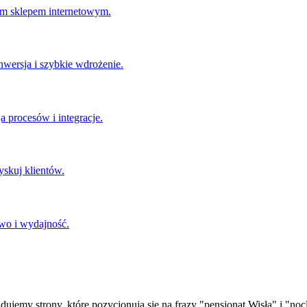
ym sklepem internetowym.
wersja i szybkie wdrożenie.
 procesów i integracje.
skuj klientów.
two i wydajność.
my strony, które pozycjonują się na frazy "pensjonat Wisła" i "nocleg