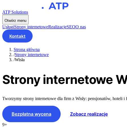
ATP Solutions
Otwórz menu
Usługi
Strony internetowe
Realizacje
SEO
O nas
Kontakt
Strona główna
/
Strony internetowe
/
Wisła
Strony internetowe
Wi
Tworzymy strony internetowe dla firm z Wisły: pensjonatów, hoteli 
Bezpłatna wycena
Zobacz realizacje
9+