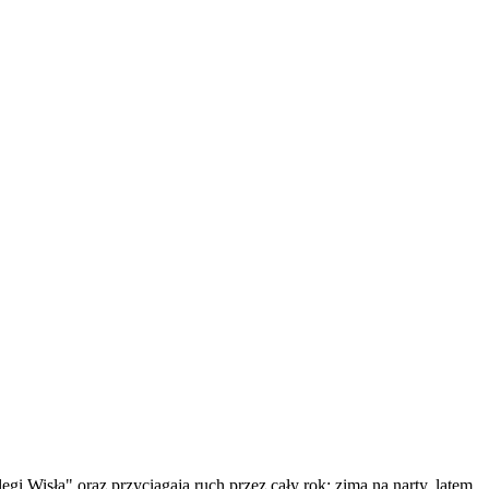
i Wisła" oraz przyciągają ruch przez cały rok: zimą na narty, latem