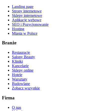
Landing page
Strony internetowe
Sklepy internetowe
Aplikacje webowe
SEO i Pozycjonowanie
Hosting
Miasta w Polsce
Branże
Restauracje
Salony Beauty
Kliniki
Kancelarie
Sklepy online
Hotele
Warsztaty
Budowlane
Zobacz wszystkie
Firma
O nas