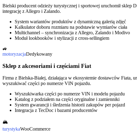
Bielski producent odzieży turystycznej i sportowej uruchomił sklep 
integrację z Allegro i Zalando.
System wariantów produktów z dynamiczną galerią zdjęć
Kalkulator doboru rozmiaru na podstawie wymiarów ciała
Multichannel – synchronizacja z Allegro, Zalando i Modivo
Moduł lookbooków i stylizacji z cross-sellingiem
🚙
motoryzacja
Dedykowany
Sklep z akcesoriami i częściami Fiat
Firma z Bielska-Białej, działająca w ekosystemie dostawców Fiata, 
wyszukiwać części po numerze VIN pojazdu.
Wyszukiwarka części po numerze VIN i modelu pojazdu
Katalog z podziałem na części oryginalne i zamienniki
System gwarancji i śledzenia historii zakupów per pojazd
Integracja z TecDoc i bazami producentów
🏔️
turystyka
WooCommerce