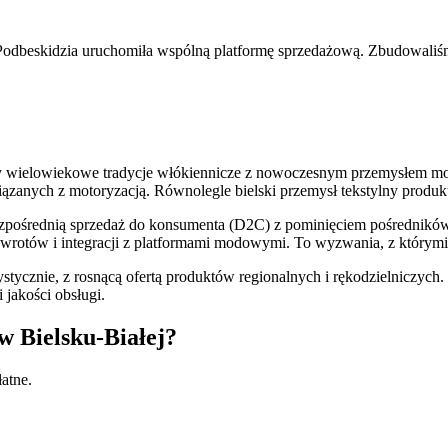
z Podbeskidzia uruchomiła wspólną platformę sprzedażową. Zbudowali
zy wielowiekowe tradycje włókiennicze z nowoczesnym przemysłem moto
iązanych z motoryzacją. Równolegle bielski przemysł tekstylny produk
 bezpośrednią sprzedaż do konsumenta (D2C) z pominięciem pośrednik
zwrotów i integracji z platformami modowymi. To wyzwania, z którymi 
rystycznie, z rosnącą ofertą produktów regionalnych i rękodzielniczy
 jakości obsługi.
w Bielsku-Białej?
atne.