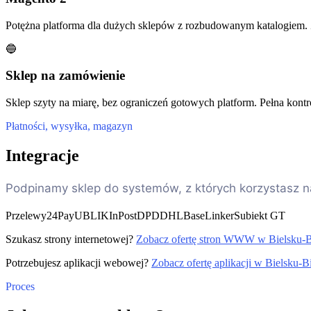
Potężna platforma dla dużych sklepów z rozbudowanym katalogiem.
🔵
Sklep na zamówienie
Sklep szyty na miarę, bez ograniczeń gotowych platform. Pełna kontr
Płatności, wysyłka, magazyn
Integracje
Podpinamy sklep do systemów, z których korzystasz n
Przelewy24
PayU
BLIK
InPost
DPD
DHL
BaseLinker
Subiekt GT
Szukasz strony internetowej?
Zobacz ofertę stron WWW w Bielsku-B
Potrzebujesz aplikacji webowej?
Zobacz ofertę aplikacji w Bielsku-B
Proces