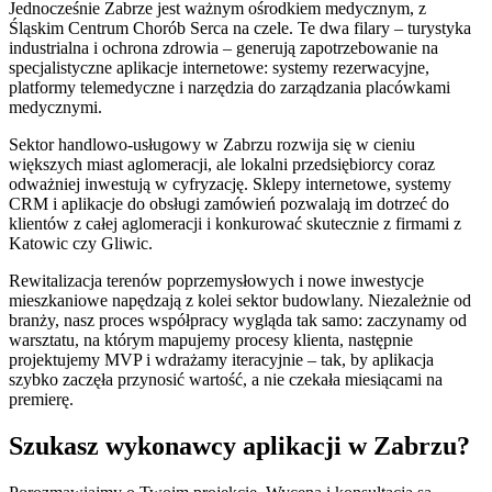
Jednocześnie Zabrze jest ważnym ośrodkiem medycznym, z
Śląskim Centrum Chorób Serca na czele. Te dwa filary – turystyka
industrialna i ochrona zdrowia – generują zapotrzebowanie na
specjalistyczne aplikacje internetowe: systemy rezerwacyjne,
platformy telemedyczne i narzędzia do zarządzania placówkami
medycznymi.
Sektor handlowo-usługowy w Zabrzu rozwija się w cieniu
większych miast aglomeracji, ale lokalni przedsiębiorcy coraz
odważniej inwestują w cyfryzację. Sklepy internetowe, systemy
CRM i aplikacje do obsługi zamówień pozwalają im dotrzeć do
klientów z całej aglomeracji i konkurować skutecznie z firmami z
Katowic czy Gliwic.
Rewitalizacja terenów poprzemysłowych i nowe inwestycje
mieszkaniowe napędzają z kolei sektor budowlany. Niezależnie od
branży, nasz proces współpracy wygląda tak samo: zaczynamy od
warsztatu, na którym mapujemy procesy klienta, następnie
projektujemy MVP i wdrażamy iteracyjnie – tak, by aplikacja
szybko zaczęła przynosić wartość, a nie czekała miesiącami na
premierę.
Szukasz wykonawcy aplikacji w Zabrzu?