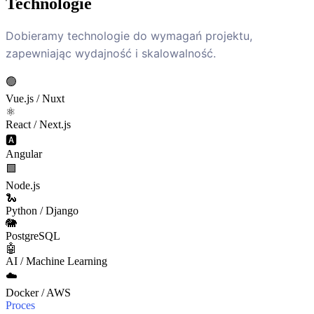
Technologie
Dobieramy technologie do wymagań projektu,
zapewniając wydajność i skalowalność.
🟢
Vue.js / Nuxt
⚛️
React / Next.js
🅰️
Angular
🟩
Node.js
🐍
Python / Django
🐘
PostgreSQL
🤖
AI / Machine Learning
☁️
Docker / AWS
Proces