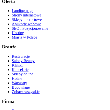
Oferta
Landing page
Strony internetowe
Sklepy internetowe
Aplikacje webowe
SEO i Pozycjonowanie
Hosting
Miasta w Polsce
Branże
Restauracje
Salony Beauty
Kliniki
Kancelarie
Sklepy online
Hotele
Warsztaty
Budowlane
Zobacz wszystkie
Firma