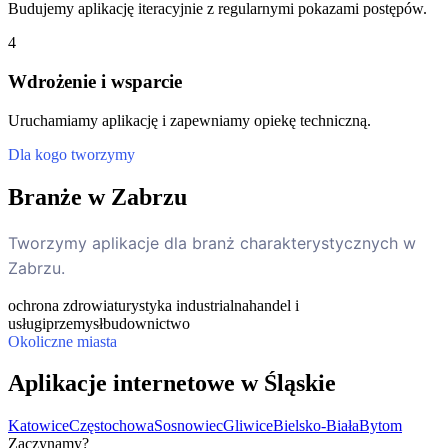
Budujemy aplikację iteracyjnie z regularnymi pokazami postępów.
4
Wdrożenie i wsparcie
Uruchamiamy aplikację i zapewniamy opiekę techniczną.
Dla kogo tworzymy
Branże w Zabrzu
Tworzymy aplikacje dla branż charakterystycznych w
Zabrzu.
ochrona zdrowia
turystyka industrialna
handel i
usługi
przemysł
budownictwo
Okoliczne miasta
Aplikacje internetowe w Śląskie
Katowice
Częstochowa
Sosnowiec
Gliwice
Bielsko-Biała
Bytom
Zaczynamy?