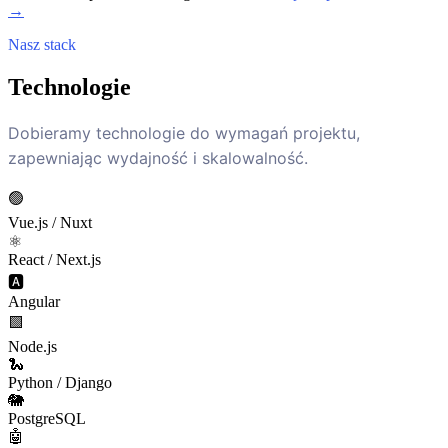
→
Nasz stack
Technologie
Dobieramy technologie do wymagań projektu,
zapewniając wydajność i skalowalność.
🟢
Vue.js / Nuxt
⚛️
React / Next.js
🅰️
Angular
🟩
Node.js
🐍
Python / Django
🐘
PostgreSQL
🤖