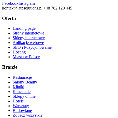
Facebook
Instagram
kontakt@atpsolutions.pl
+48 782 120 445
Oferta
Landing page
Strony internetowe
Sklepy internetowe
Aplikacje webowe
SEO i Pozycjonowanie
Hosting
Miasta w Polsce
Branże
Restauracje
Salony Beauty
Kliniki
Kancelarie
Sklepy online
Hotele
Warsztaty
Budowlane
Zobacz wszystkie