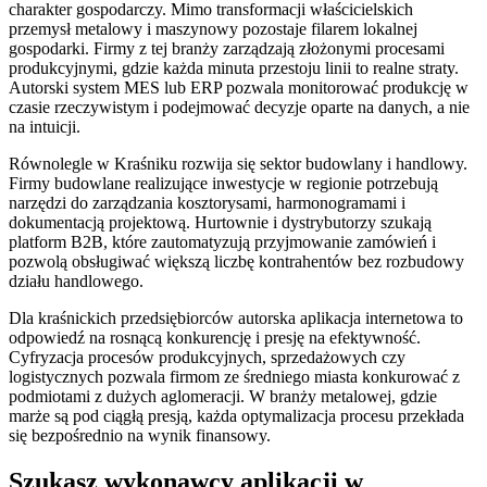
charakter gospodarczy. Mimo transformacji właścicielskich
przemysł metalowy i maszynowy pozostaje filarem lokalnej
gospodarki. Firmy z tej branży zarządzają złożonymi procesami
produkcyjnymi, gdzie każda minuta przestoju linii to realne straty.
Autorski system MES lub ERP pozwala monitorować produkcję w
czasie rzeczywistym i podejmować decyzje oparte na danych, a nie
na intuicji.
Równolegle w Kraśniku rozwija się sektor budowlany i handlowy.
Firmy budowlane realizujące inwestycje w regionie potrzebują
narzędzi do zarządzania kosztorysami, harmonogramami i
dokumentacją projektową. Hurtownie i dystrybutorzy szukają
platform B2B, które zautomatyzują przyjmowanie zamówień i
pozwolą obsługiwać większą liczbę kontrahentów bez rozbudowy
działu handlowego.
Dla kraśnickich przedsiębiorców autorska aplikacja internetowa to
odpowiedź na rosnącą konkurencję i presję na efektywność.
Cyfryzacja procesów produkcyjnych, sprzedażowych czy
logistycznych pozwala firmom ze średniego miasta konkurować z
podmiotami z dużych aglomeracji. W branży metalowej, gdzie
marże są pod ciągłą presją, każda optymalizacja procesu przekłada
się bezpośrednio na wynik finansowy.
Szukasz wykonawcy aplikacji w