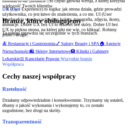
mobilna to nie „dodatek", to często główna wersja, z której korzysta
większość Twoich klientów.
UX (User Experience) to logika: jak strona działa, gdzie prowadzi
Dla kogo
użytkownika, co jest łatwe do znalezienia, a co nie. UI (User
Interface) to warstwa wizualna: kolory, typografia, zdjęcia, ikony,
Branże, które obsługujemy
animacje. Dobre UX bez UI to szkielet bez skóry. Dobre UI bez
UX to piękna strona, na której nikt nie wie, co kliknąć. Robimy
Ta usługa sprawdza się szczególnie w tych branżach.
jedno i drugie.
🍝
Restauracje i Gastronomia
💅
Salony Beauty i SPA
🏠
Agencje
Nieruchomości
🛍️
Sklepy Internetowe
🏥
Kliniki i Gabinety
Lekarskie
⚖️
Kancelarie Prawne
Wszystkie branże
Współpraca
Cechy naszej współpracy
Rzetelność
Działamy odpowiedzialnie i konsekwentnie. Trzymamy się ustaleń,
dbamy o jakość wykonania i wykonujemy to, co zostało
uzgodnione, bez drogi na skróty.
Transparentność