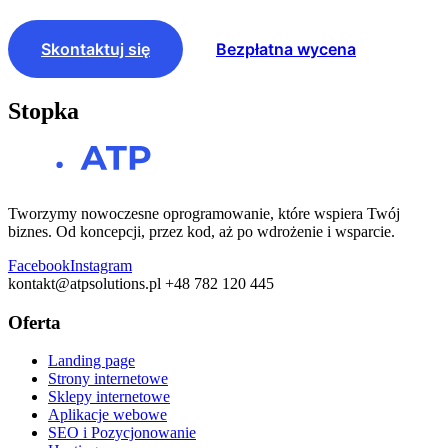
Skontaktuj się
Bezpłatna wycena
Stopka
Tworzymy nowoczesne oprogramowanie, które wspiera Twój
biznes. Od koncepcji, przez kod, aż po wdrożenie i wsparcie.
Facebook
Instagram
kontakt@atpsolutions.pl
+48 782 120 445
Oferta
Landing page
Strony internetowe
Sklepy internetowe
Aplikacje webowe
SEO i Pozycjonowanie