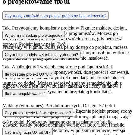
o projektowanie ux/ui
Czy mogę zamówić sam projekt graficzny bez wdrożenia?
Tak. Przygotujemy kompletny projekt w Figmie: makiety, design,
prototyp klikalny, specyfikację dla programistów. Możesz go
W jakim narzędziu projektujecie?
wdrożyć we własnym zespole lub wrócić do nas, gdy będziesz
gotowy. Projekt jest w pełni Twój.
Pracujemy w Figmie. Dostajesz pełny dostęp do projektu, możesz
go przeglądać, komentować i udostępniać innym osobom w firmie.
Czy robicie audyty UX istniejących stron?
Figma działa w przeglądarce, nie musisz nic instalować.
Tak. Analizujemy Twoją obecną stronę pod kątem ścieżek
użytkownika, szybkości, responsywności, dostępności i konwersji.
Ile kosztuje projekt UX/UI?
Dostajesz raport z konkretnymi rekomendacjami: co zmienić, co
usunąć, co dodać. Możesz wdrożyć zmiany samodzielnie lub z
Każda wycena jest indywidualna, zależna od liczby ekranów i
nami.
złożoności. Zawsze zaczynamy od bezpłatnej konsultacji.
Ile trwa projektowanie?
Makiety (wireframes): 3-5 dni roboczych. Design: 5-10 dni
roboczych. Prototyp klikalny: 1-2 dni. Łącznie projekt prostej strony
Czy projektujecie też wersje mobilne?
to 2-3 tygodnie. Złożone projekty (platformy, aplikacje) mogą zająć
4-8 tygodni. Konkretny harmonogram ustalamy po briefie.
Zawsze. Każdy projekt obejmuje wersję desktop, tablet i mobile.
Przy ponad 60% ruchu z telefonów w polskim internecie, wersja
Czym się różni UX od UI?