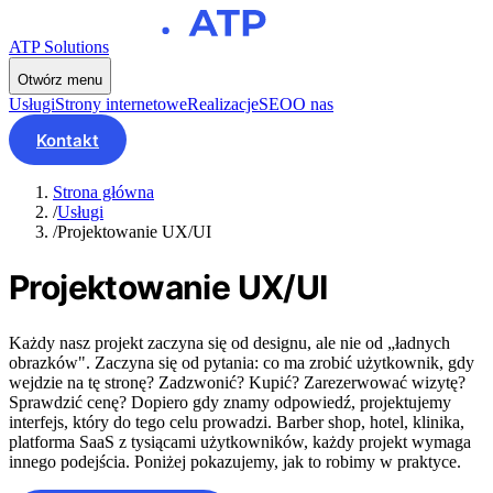
ATP Solutions
Otwórz menu
Usługi
Strony internetowe
Realizacje
SEO
O nas
Kontakt
Strona główna
/
Usługi
/
Projektowanie UX/UI
Projektowanie UX/UI
Każdy nasz projekt zaczyna się od designu, ale nie od „ładnych
obrazków". Zaczyna się od pytania: co ma zrobić użytkownik, gdy
wejdzie na tę stronę? Zadzwonić? Kupić? Zarezerwować wizytę?
Sprawdzić cenę? Dopiero gdy znamy odpowiedź, projektujemy
interfejs, który do tego celu prowadzi. Barber shop, hotel, klinika,
platforma SaaS z tysiącami użytkowników, każdy projekt wymaga
innego podejścia. Poniżej pokazujemy, jak to robimy w praktyce.