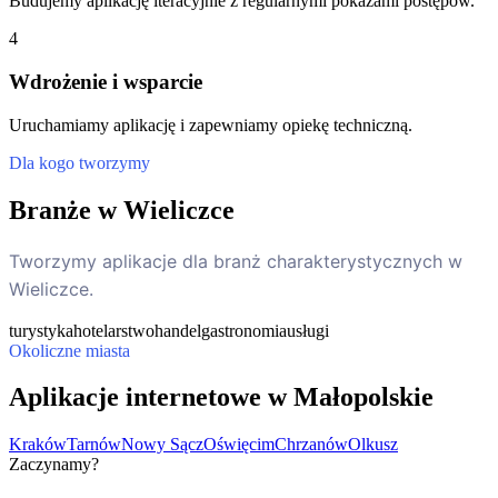
Budujemy aplikację iteracyjnie z regularnymi pokazami postępów.
4
Wdrożenie i wsparcie
Uruchamiamy aplikację i zapewniamy opiekę techniczną.
Dla kogo tworzymy
Branże w Wieliczce
Tworzymy aplikacje dla branż charakterystycznych w
Wieliczce.
turystyka
hotelarstwo
handel
gastronomia
usługi
Okoliczne miasta
Aplikacje internetowe w Małopolskie
Kraków
Tarnów
Nowy Sącz
Oświęcim
Chrzanów
Olkusz
Zaczynamy?