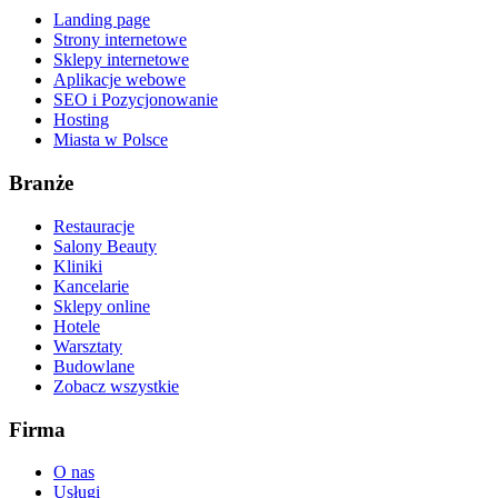
Landing page
Strony internetowe
Sklepy internetowe
Aplikacje webowe
SEO i Pozycjonowanie
Hosting
Miasta w Polsce
Branże
Restauracje
Salony Beauty
Kliniki
Kancelarie
Sklepy online
Hotele
Warsztaty
Budowlane
Zobacz wszystkie
Firma
O nas
Usługi