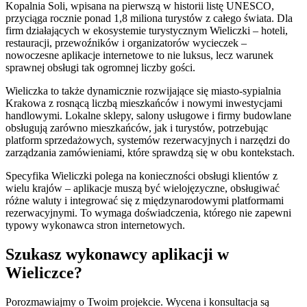
Kopalnia Soli, wpisana na pierwszą w historii listę UNESCO,
przyciąga rocznie ponad 1,8 miliona turystów z całego świata. Dla
firm działających w ekosystemie turystycznym Wieliczki – hoteli,
restauracji, przewoźników i organizatorów wycieczek –
nowoczesne aplikacje internetowe to nie luksus, lecz warunek
sprawnej obsługi tak ogromnej liczby gości.
Wieliczka to także dynamicznie rozwijające się miasto-sypialnia
Krakowa z rosnącą liczbą mieszkańców i nowymi inwestycjami
handlowymi. Lokalne sklepy, salony usługowe i firmy budowlane
obsługują zarówno mieszkańców, jak i turystów, potrzebując
platform sprzedażowych, systemów rezerwacyjnych i narzędzi do
zarządzania zamówieniami, które sprawdzą się w obu kontekstach.
Specyfika Wieliczki polega na konieczności obsługi klientów z
wielu krajów – aplikacje muszą być wielojęzyczne, obsługiwać
różne waluty i integrować się z międzynarodowymi platformami
rezerwacyjnymi. To wymaga doświadczenia, którego nie zapewni
typowy wykonawca stron internetowych.
Szukasz wykonawcy aplikacji w
Wieliczce?
Porozmawiajmy o Twoim projekcie. Wycena i konsultacja są