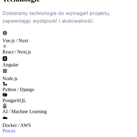
Dobieramy technologie do wymagań projektu,
zapewniając wydajność i skalowalność.
🟢
Vue.js / Nuxt
⚛️
React / Next.js
🅰️
Angular
🟩
Node.js
🐍
Python / Django
🐘
PostgreSQL
🤖
AI / Machine Learning
☁️
Docker / AWS
Proces