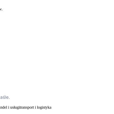
w.
aśle.
ndel i usługi
transport i logistyka