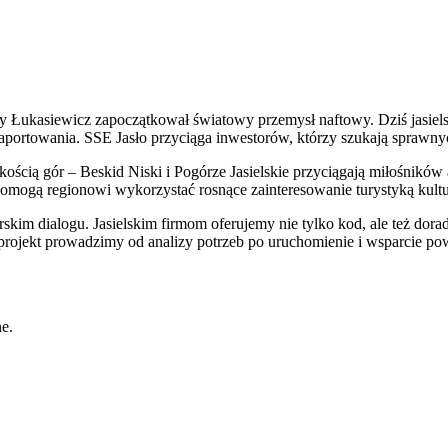
cy Łukasiewicz zapoczątkował światowy przemysł naftowy. Dziś jasielsk
i raportowania. SSE Jasło przyciąga inwestorów, którzy szukają spraw
iskością gór – Beskid Niski i Pogórze Jasielskie przyciągają miłośni
pomogą regionowi wykorzystać rosnące zainteresowanie turystyką kultu
nerskim dialogu. Jasielskim firmom oferujemy nie tylko kod, ale też d
rojekt prowadzimy od analizy potrzeb po uruchomienie i wsparcie p
e.