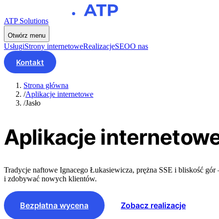
ATP Solutions
Otwórz menu
Usługi
Strony internetowe
Realizacje
SEO
O nas
Kontakt
Strona główna
/
Aplikacje internetowe
/
Jasło
Aplikacje internetow
Tradycje naftowe Ignacego Łukasiewicza, prężna SSE i bliskość gór –
i zdobywać nowych klientów.
Bezpłatna wycena
Zobacz realizacje