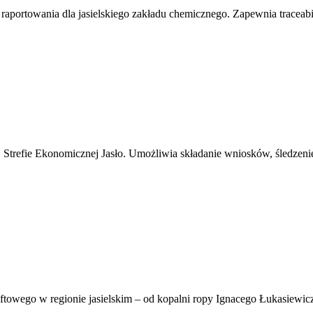
i i raportowania dla jasielskiego zakładu chemicznego. Zapewnia trac
j Strefie Ekonomicznej Jasło. Umożliwia składanie wniosków, śledzeni
naftowego w regionie jasielskim – od kopalni ropy Ignacego Łukasiewicz