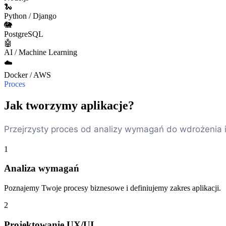
🐍
Python / Django
🐘
PostgreSQL
🤖
AI / Machine Learning
☁️
Docker / AWS
Proces
Jak tworzymy aplikacje?
Przejrzysty proces od analizy wymagań do wdrożenia i
1
Analiza wymagań
Poznajemy Twoje procesy biznesowe i definiujemy zakres aplikacji.
2
Projektowanie UX/UI